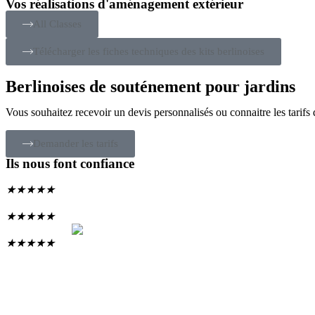
Vos réalisations d'aménagement extérieur
All Classes
Télécharger les fiches techniques des kits berlinoises
Berlinoises de souténement pour jardins
Vous souhaitez recevoir un devis personnalisés ou connaitre les tari
Demander les tarifs
Ils nous font confiance
★
★
★
★
★
★
★
★
★
★
★
★
★
★
★