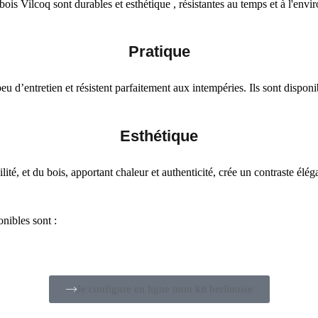
ois Vilcoq sont durables et esthétique , résistantes au temps et à l'envi
Pratique
peu d’entretien et résistent parfaitement aux intempéries. Ils sont dispo
Esthétique
bilité, et du bois, apportant chaleur et authenticité, crée un contraste élé
onibles
sont :
Je configure en ligne mon kit berlinoise