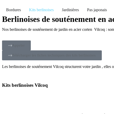
Bordures
Kits berlinoises
Jardinières
Pas japonais
Berlinoises de souténement en ac
Nos berlinoises de souténement de jardin en acier corten Vilcoq : sont v
Appeler
Télécharger les fiches techniques des kits berlinoises
Les berlinoises de souténement Vilcoq structurent votre jardin , elles 
Kits berlinoises Vilcoq